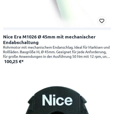
Nice Era M1026 Ø 45mm mit mechanischer
Endabschaltung
Rohrmotor mit mechanischem Endanschlag. Ideal für Markisen und
Rollläden. Baugröße M, Ø 45mm. Geeignet für jede Anforderung,
für große Anwendungen in der Ausführung 50 Nm mit 12 rpm, und
100,25 €*
in kleinen Anwednungen in der Schnelllaufversion 26 rpm mit 4 Nm
verwendbar. Besonders für kompakte Anwendungen geeignet:
Nutzlänge 426 mm. Einfach und praktisch. Intuitive
Endpunkteinstellung für oben und unten dank mechanischem
Endschalter. Einfache Montage mit der neuen Kompakthalterung
und dem innovativen Einrastsystem des Mitnehmerrads. Anschluss
an die Wettersensoren kabelgebunden oder per Funk mit externen
Steuergeräten.