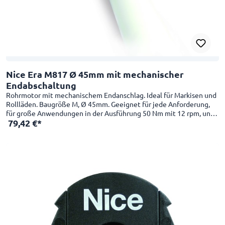
Nice Era M817 Ø 45mm mit mechanischer
Endabschaltung
Rohrmotor mit mechanischem Endanschlag. Ideal für Markisen und
Rollläden. Baugröße M, Ø 45mm. Geeignet für jede Anforderung,
für große Anwendungen in der Ausführung 50 Nm mit 12 rpm, und
79,42 €*
in kleinen Anwednungen in der Schnelllaufversion 26 rpm mit 4 Nm
verwendbar. Besonders für kompakte Anwendungen geeignet:
Nutzlänge 426 mm. Einfach und praktisch. Intuitive
Endpunkteinstellung für oben und unten dank mechanischem
Endschalter. Einfache Montage mit der neuen Kompakthalterung
und dem innovativen Einrastsystem des Mitnehmerrads. Anschluss
an die Wettersensoren kabelgebunden oder per Funk mit externen
Steuergeräten.