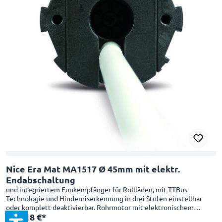
Nice Era Mat MA1517 Ø 45mm mit elektr.
Endabschaltung
und integriertem Funkempfänger für Rollläden, mit TTBus
Technologie und Hinderniserkennung in drei Stufen einstellbar
oder komplett deaktivierbar. Rohrmotor mit elektronischem
199,18 €*
Endschalter, einegbautem Funkempfänger und Nice TTBUS-