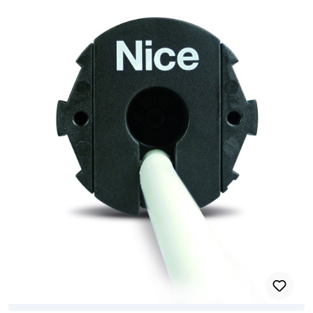
manuellen Modus. Bequeme Rückmeldung über die
Rollladenbewegung. Ebenen-Programmierung: schnell und sicher.
Dank dieser Funktion sieht die Einstellung mehrere
Auswahlmöglichkeiten vor, und bei falscher Auswahl startet die
Programmierung wieder bei der vorherigen Ebene, ohne dass die
bisher vorgenommenen Einstellung neu programmiert werden
müssen. Speichersperre zur Vermeidung versehntlicher
Speicherungen. Einstellung mehrerer mittlerer Öffnungshöhen.
Dank 3-Draht Techonolgie Nice TTBus: Bedienung der
Motorbewegung über Niederspannungssteuerung. Dank
integrierter elektronischer Platine können mehrere Motoren ohne
zusätzliche Steuergeräte parallelgeschaltet und von einem
einzigen Bedienelement gesteuert werden. Sicherheit für den
Antrieb. Maximale Präzision der Rolladenpositionen: dank
dynamischer Selbstaktualisierung der Endlagen ( nur in Automatik
und Halbautomatik), mit der das mit der Zeit auftretende
Ausdehnen und Zusammenziehen der Struktur ausgeglichen wird.
Die Encoder-Technologie garantiert millimetergenaue Päzision
und dauerhafte Beibehaltung der eingestellten Werte, auch bei
hohen Temperaturen, sowie eine stets optimale Krafteinwirkung
auf den Rollladen. Perfekter Lauf, auch bei Auftreten von
Reibungen: Schütz den Rollladen vor Frostschäden dank
Kraftkontrolle während der Aufwärtsbewegung und erkennt
Hindernisse bei der Abwärtsbewegung. Diese Hinderniserkennung