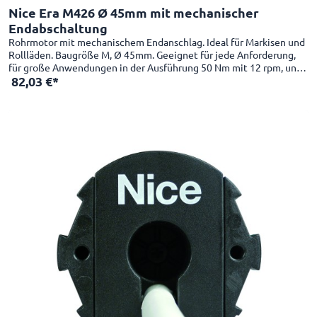
Nice Era M426 Ø 45mm mit mechanischer
Endabschaltung
Rohrmotor mit mechanischem Endanschlag. Ideal für Markisen und
Rollläden. Baugröße M, Ø 45mm. Geeignet für jede Anforderung,
für große Anwendungen in der Ausführung 50 Nm mit 12 rpm, und
82,03 €*
in kleinen Anwednungen in der Schnelllaufversion 26 rpm mit 4 Nm
verwendbar. Besonders für kompakte Anwendungen geeignet:
Nutzlänge 426 mm. Einfach und praktisch. Intuitive
Endpunkteinstellung für oben und unten dank mechanischem
Endschalter. Einfache Montage mit der neuen Kompakthalterung
und dem innovativen Einrastsystem des Mitnehmerrads. Anschluss
an die Wettersensoren kabelgebunden oder per Funk mit externen
Steuergeräten.