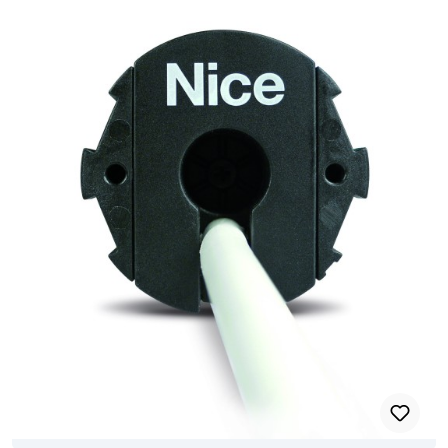
TTP im automatischen, halbautomatischen oder manuellen Modus.
Bequeme Rückmeldung über die Markisenbewegung. Ebenen-
Programmierung: schnell und sicher. Dank dieser Funktion sieht die
Einstellung mehrere Auswahlmöglichkeiten vor, und bei falscher
Auswahl startet die Programmierung wieder bei der vorherigen
Ebene, ohne dass die bisher vorgenommenen Einstellungen neu
programmiert werden müssen. Speichersperre zur Vermeidung
versehentlicher Speicherungen. Einstellung mehrere mittlerer
Öffnungshöhen. Dank 3-Draht Technologie Nice TTBus: Bedienung
der Motorbewegung über die Niederspannungssteuerung;
einfacher und inuitiver Anschluss an die Wettersensoren
kabelgebunden ohne externe Steuergeräte und/oder über Funk.
Dank integrierter elektronischer Platine können mehrere Motoren
ohne zusätzliche Steuergeräte parallelgeschaltet und von einem
einzigen Bedienelement gesteurert werden. Die Encoder-
Technologie garantiert millimetergenaue Präzision,
Zuverlässigkeit, dauerhafte Beibehaltung der eingestellten Werte,
auch bei johen Temperaturen, sowie eine stets optimale
Krafteinwirkung auf den Rollladen. Exclusive Funktionen:
FRT: Zieht das voll ausgefahrene Marksientuch um ein
programmierbares Maß zurück, um unschönes Durchängen zu
vermeiden. RDC: Das System der einstellbaren
Drehmomentreduzierung sorgt für einen sanften Halt der
Bewegung, um das Tuch bei Erreichen der Endlage nicht zu
strapazieren. FTC: Speziell für Markisenantriebe mit