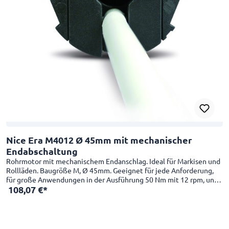
Nice Era M4012 Ø 45mm mit mechanischer
Endabschaltung
Rohrmotor mit mechanischem Endanschlag. Ideal für Markisen und
Rollläden. Baugröße M, Ø 45mm. Geeignet für jede Anforderung,
für große Anwendungen in der Ausführung 50 Nm mit 12 rpm, und
108,07 €*
in kleinen Anwednungen in der Schnelllaufversion 26 rpm mit 4 Nm
verwendbar. Besonders für kompakte Anwendungen geeignet:
Nutzlänge 426 mm. Einfach und praktisch. Intuitive
Endpunkteinstellung für oben und unten dank mechanischem
Endschalter. Einfache Montage mit der neuen Kompakthalterung