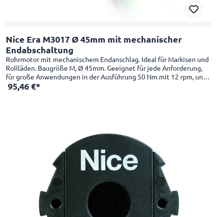
Nice Era M3017 Ø 45mm mit mechanischer
Endabschaltung
Rohrmotor mit mechanischem Endanschlag. Ideal für Markisen und
Rollläden. Baugröße M, Ø 45mm. Geeignet für jede Anforderung,
für große Anwendungen in der Ausführung 50 Nm mit 12 rpm, und
95,46 €*
in kleinen Anwednungen in der Schnelllaufversion 26 rpm mit 4 Nm
verwendbar. Besonders für kompakte Anwendungen geeignet:
Nutzlänge 426 mm. Einfach und praktisch. Intuitive
Endpunkteinstellung für oben und unten dank mechanischem
Endschalter. Einfache Montage mit der neuen Kompakthalterung
und dem innovativen Einrastsystem des Mitnehmerrads. Anschluss
an die Wettersensoren kabelgebunden oder per Funk mit externen
Steuergeräten.