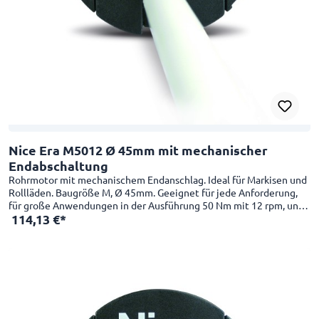
Nice Era M5012 Ø 45mm mit mechanischer
Endabschaltung
Rohrmotor mit mechanischem Endanschlag. Ideal für Markisen und
Rollläden. Baugröße M, Ø 45mm. Geeignet für jede Anforderung,
für große Anwendungen in der Ausführung 50 Nm mit 12 rpm, und
114,13 €*
in kleinen Anwednungen in der Schnelllaufversion 26 rpm mit 4 Nm
verwendbar. Besonders für kompakte Anwendungen geeignet:
Nutzlänge 426 mm. Einfach und praktisch. Intuitive
Endpunkteinstellung für oben und unten dank mechanischem
Endschalter. Einfache Montage mit der neuen Kompakthalterung
und dem innovativen Einrastsystem des Mitnehmerrads. Anschluss
an die Wettersensoren kabelgebunden oder per Funk mit externen
Steuergeräten.