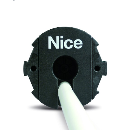
Markisen. Baugröße M, Ø 45 mm. Komplette und inuitive
Programmierung. Einfache Fernseinstellung der Endlagen mit
Sender oder mit den externen Programmiergeräten O-View TT und
TTP im automatischen, halbautomatischen oder manuellen Modus.
Bequeme Rückmeldung über die Markisenbewegung. Ebenen-
Programmierung: schnell und sicher. Dank dieser Funktion sieht die
Einstellung mehrere Auswahlmöglichkeiten vor, und bei falscher
Auswahl startet die Programmierung wieder bei der vorherigen
Ebene, ohne dass die bisher vorgenommenen Einstellungen neu
programmiert werden müssen. Speichersperre zur Vermeidung
versehentlicher Speicherungen. Einstellung mehrere mittlerer
Öffnungshöhen. Dank 3-Draht Technologie Nice TTBus: Bedienung
der Motorbewegung über die Niederspannungssteuerung;
einfacher und inuitiver Anschluss an die Wettersensoren
kabelgebunden ohne externe Steuergeräte und/oder über Funk.
Dank integrierter elektronischer Platine können mehrere Motoren
ohne zusätzliche Steuergeräte parallelgeschaltet und von einem
einzigen Bedienelement gesteurert werden. Die Encoder-
Technologie garantiert millimetergenaue Präzision,
Zuverlässigkeit, dauerhafte Beibehaltung der eingestellten Werte,
auch bei johen Temperaturen, sowie eine stets optimale
Krafteinwirkung auf den Rollladen. Exclusive Funktionen:
FRT: Zieht das voll ausgefahrene Marksientuch um ein
programmierbares Maß zurück, um unschönes Durchängen zu
vermeiden. RDC: Das System der einstellbaren