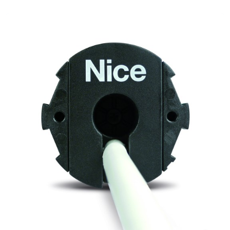
verwendbar. Besonders für kompakte Anwendungen geeignet:
Nutzlänge 426 mm. Einfach und praktisch. Intuitive
Endpunkteinstellung für oben und unten dank mechanischem
Endschalter. Einfache Montage mit der neuen Kompakthalterung
und dem innovativen Einrastsystem des Mitnehmerrads. Anschluss
an die Wettersensoren kabelgebunden oder per Funk mit externen
Steuergeräten.