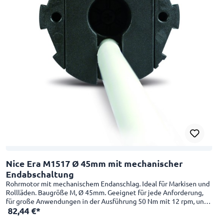
Nice Era M1517 Ø 45mm mit mechanischer
Endabschaltung
Rohrmotor mit mechanischem Endanschlag. Ideal für Markisen und
Rollläden. Baugröße M, Ø 45mm. Geeignet für jede Anforderung,
für große Anwendungen in der Ausführung 50 Nm mit 12 rpm, und
82,44 €*
in kleinen Anwednungen in der Schnelllaufversion 26 rpm mit 4 Nm