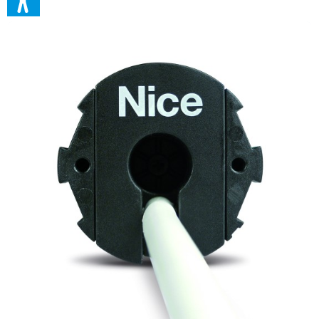
Technologie. Ideal für Rollläden. Baugröße M, Ø 45 mm.. Komplette
und intuitive Programmierung. Einfache Ferneinstellung der
Endlagen mit Sender oder mit den externen Programmiergeräten
O-View TT und TTP im automatischen, halbautomatischen oder
manuellen Modus. Bequeme Rückmeldung über die
Rollladenbewegung. Ebenen-Programmierung: schnell und sicher.
Dank dieser Funktion sieht die Einstellung mehrere
Auswahlmöglichkeiten vor, und bei falscher Auswahl startet die
Programmierung wieder bei der vorherigen Ebene, ohne dass die
bisher vorgenommenen Einstellung neu programmiert werden
müssen. Speichersperre zur Vermeidung versehntlicher
Speicherungen. Einstellung mehrerer mittlerer Öffnungshöhen.
Dank 3-Draht Techonolgie Nice TTBus: Bedienung der
Motorbewegung über Niederspannungssteuerung. Dank
integrierter elektronischer Platine können mehrere Motoren ohne
zusätzliche Steuergeräte parallelgeschaltet und von einem
einzigen Bedienelement gesteuert werden. Sicherheit für den
Antrieb. Maximale Präzision der Rolladenpositionen: dank
dynamischer Selbstaktualisierung der Endlagen ( nur in Automatik
und Halbautomatik), mit der das mit der Zeit auftretende
Ausdehnen und Zusammenziehen der Struktur ausgeglichen wird.
Die Encoder-Technologie garantiert millimetergenaue Päzision
und dauerhafte Beibehaltung der eingestellten Werte, auch bei
hohen Temperaturen, sowie eine stets optimale Krafteinwirkung
auf den Rollladen. Perfekter Lauf, auch bei Auftreten von