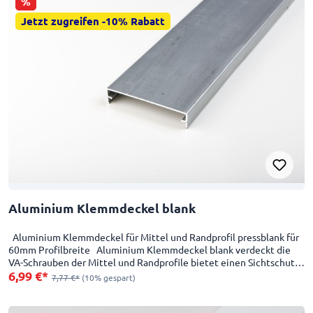
%
Jetzt zugreifen -10% Rabatt
Aluminium Klemmdeckel blank
Aluminium Klemmdeckel für Mittel und Randprofil pressblank für
60mm Profilbreite Aluminium Klemmdeckel blank verdeckt die
VA-Schrauben der Mittel und Randprofile bietet einen Sichtschutz
6,99 €*
und eine edle Optik
7,77 €*
(10% gespart)