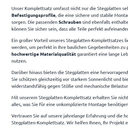
Herstellerv
erhalten den
aufgeführte
Unser Komplettsatz umfasst nicht nur die Stegplatten se
Stegplatten 
Befestigungsprofile
, die eine sichere und stabile Mont
für dieses A
sorgen. Die passenden
Schrauben
sind ebenfalls enthalt
Dacheindeckung Stegplatten 
Auswahl) 6
können Sie sicher sein, dass alle Teile perfekt aufeinan
Mittelprofi
Randprofile
Ein großer Vorteil unseres Stegplatten-Komplettsatzes li
12 x 980mm
werden, um perfekt in Ihre baulichen Gegebenheiten zu pa
1 x 6080mm 
Winkel 7 St
hochwertige Materialqualität
garantiert eine lange Le
Neoprendich
nutzen.
Klebeband 1
vernetzend 1 Stück Garantie 
Darüber hinaus bieten die Stegplatten eine hervorragend
Stegplatten 
auf Plexigla
Sie schützen gleichzeitig vor starkem Sonnenlicht und 
Herstellerv
widerstandsfähig gegen Stöße und mechanische Belastung
Mit unserem Stegplatten-Komplettsatz erhalten Sie nicht
alles, was Sie für eine unkomplizierte Montage benötigen
Vertrauen Sie auf unsere jahrelange Erfahrung und die h
Stegplatten-Komplettsatz. Wir helfen Ihnen, Ihr Projekt 