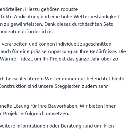
Herstellervorgaben
des unten
erhalten den Bausatz inklusive des unten
 ausgewählten
aufgeführten Zubehörs und den ausgewählten
behörteilen. Hierzu gehören robuste
r. Das Zubehör
Stegplatten namhafter Hersteller. Das Zubehör
perfekte Abdichtung und eine hohe Wetterbeständigkeit
für dieses Angebot beinhaltet:
en zu gewährleisten. Dank dieses durchdachten Sets
Dacheindeckung Stegplatten 16mm (nach
 Aluminium-
Auswahl) 6 x 4000mm x 980mm Aluminium-
onenten erforderlich ist.
inium-
Mittelprofile 5 x 4000mm Aluminium-
ium-U-Profile
Randprofile 2 x 4000mm Aluminium-U-Profile
u verarbeiten und können individuell zugeschnitten
chluß-Profil
12 x 980mm Aluminium Wandanschluß-Profil
auch für eine präzise Anpassung an Ihre Bedürfnisse. Die
Abschluß-
1 x 6080mm Aluminium-Profil-Abschluß-
it
Winkel 7 Stück VA-Schrauben mit
Wärme – ideal, um Ihr Projekt das ganze Jahr über zu
d Filta-Flo-
Neoprendichtscheibe ausreichend Filta-Flo-
Silikon frei
Klebeband 1 x 12000mm Spezial-Silikon frei
vernetzend 1 Stück Garantie auf Polycarbonat
uch bei schlechterem Wetter immer gut beleuchtet bleibt.
tellervorgaben
Stegplatten 10 Jahre nach Herstellervorgaben
re nach
auf Plexiglas Stegplatten 30 Jahre nach
Konstruktion sind unsere Stegplatten zudem sehr
Herstellervorgaben
hnelle Lösung für Ihre Bauvorhaben. Wir bieten Ihnen
r Projekt erfolgreich umsetzen.
 weitere Informationen oder Beratung rund um Ihren