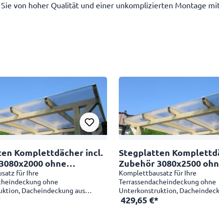
n Sie von hoher Qualität und einer unkomplizierten Montage mi
n Komplettdächer incl.
Stegplatten Komplettdäche
3080x2000 ohne
Zubehör 3080x2500 oh
struktion
atz für Ihre
Unterkonstruktion
Komplettbausatz für Ihre
cheindeckung ohne
Terrassendacheindeckung ohne
uktion, Dacheindeckung aus
Unterkonstruktion, Dacheindec
*
429,65 €*
atten und mit Aluminiumprofilen.
Kunststoffplatten und mit Alum
x2000 mm Mit unserer
Größe 3080x2500 mm Mit unser
cheindeckung entscheiden Sie sich
Terrassendacheindeckung entsch