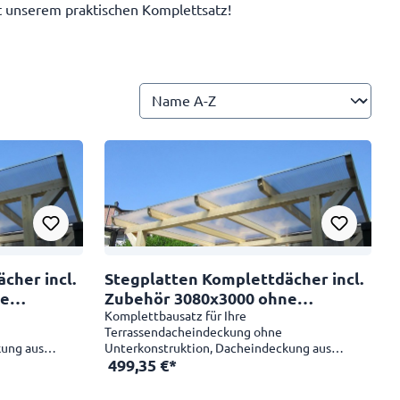
t unserem praktischen Komplettsatz!
r incl.
Stegplatten Komplettdächer incl.
ne
Zubehör 3080x3000 ohne
Unterkonstruktion
Komplettbausatz für Ihre
Terrassendacheindeckung ohne
kung aus
Unterkonstruktion, Dacheindeckung aus
499,35 €*
iniumprofilen.
Kunststoffplatten und mit Aluminiumprofilen.
er
Größe 3080x3000 mm Mit unserer
eiden Sie sich
Terrassendacheindeckung entscheiden Sie sich