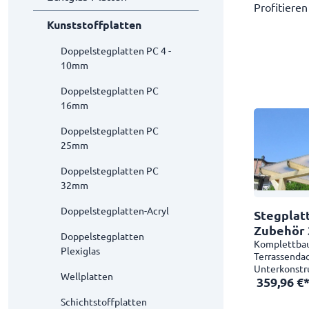
Profitiere
Kunststoffplatten
Doppelstegplatten PC 4 -
10mm
Doppelstegplatten PC
16mm
Doppelstegplatten PC
25mm
Doppelstegplatten PC
32mm
Doppelstegplatten-Acryl
Stegplatte
Zubehör 
Doppelstegplatten
Unterkon
Komplettbaus
Plexiglas
Terrassenda
Unterkonstr
Wellplatten
359,96 €
Kunststoffpl
Größe 3080
Schichtstoffplatten
Terrassenda