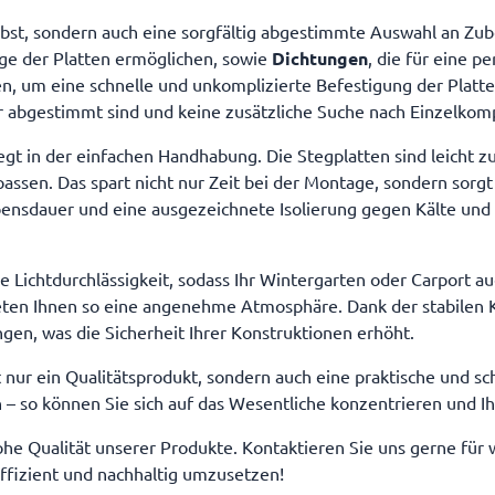
orgaben
Herstellervorgaben
 Bausatz inklusive des unten
erhalten den Bausatz inklusive 
n Zubehörs und den ausgewählten
aufgeführten Zubehörs und den
lbst, sondern auch eine sorgfältig abgestimmte Auswahl an Zu
namhafter Hersteller. Das Zubehör
Stegplatten namhafter Herstelle
age der Platten ermöglichen, sowie
Dichtungen
, die für eine 
ngebot beinhaltet:
für dieses Angebot beinhaltet:
en, um eine schnelle und unkomplizierte Befestigung der Platt
16mm (nach
Dacheindeckung Stegplatten 16mm (nach
 x 3000mm x 980mm Aluminium-
Auswahl) 6 x 3500mm x 980mm
der abgestimmt sind und keine zusätzliche Suche nach Einzelkomp
le 5 x 3000mm Aluminium-
Mittelprofile 5 x 3500mm Alum
 2 x 3000mm Aluminium-U-Profile
Randprofile 2 x 3500mm Alumin
egt in der einfachen Handhabung. Die Stegplatten sind leicht z
 Aluminium Wandanschluß-Profil
12 x 980mm Aluminium Wandans
ssen. Das spart nicht nur Zeit bei der Montage, sondern sorgt 
Aluminium-Profil-Abschluß-
1 x 6080mm Aluminium-Profil-
ück VA-Schrauben mit
Winkel 7 Stück VA-Schrauben m
bensdauer und eine ausgezeichnete Isolierung gegen Kälte und 
tscheibe ausreichend Filta-Flo-
Neoprendichtscheibe ausreichen
 x 12000mm Spezial-Silikon frei
Klebeband 1 x 12000mm Spezial-
auf Polycarbonat
vernetzend 1 Stück Garantie auf Polycarbonat
e Lichtdurchlässigkeit, sodass Ihr Wintergarten oder Carport a
10 Jahre nach Herstellervorgaben
Stegplatten 10 Jahre nach Hers
s Stegplatten 30 Jahre nach
auf Plexiglas Stegplatten 30 Jah
bieten Ihnen so eine angenehme Atmosphäre. Dank der stabilen 
orgaben
Herstellervorgaben
en, was die Sicherheit Ihrer Konstruktionen erhöht.
 nur ein Qualitätsprodukt, sondern auch eine praktische und sc
 – so können Sie sich auf das Wesentliche konzentrieren und Ih
ohe Qualität unserer Produkte. Kontaktieren Sie uns gerne für
effizient und nachhaltig umzusetzen!