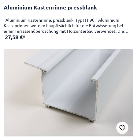
Aluminium Kastenrinne pressblank
Aluminium Kastenrinne. pressblank. Typ HT 90. Aluminium
Kastenrinnen werden haupftsächlich für die Entwässerung bei
einer Terrassenüberdachung mit Holzunterbau verwendet. Die
27,58 €*
Alukastenrinnen werden bis zu 7100mm Länge produziert.