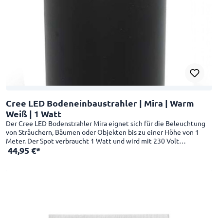
Cree LED Bodeneinbaustrahler | Mira | Warm
Weiß | 1 Watt
Der Cree LED Bodenstrahler Mira eignet sich für die Beleuchtung
von Sträuchern, Bäumen oder Objekten bis zu einer Höhe von 1
Meter. Der Spot verbraucht 1 Watt und wird mit 230 Volt
44,95 €*
betrieben. Haben Sie einen Baum, Strauch oder ein Objekt, das bis
zu 1 Meter hoch ist? Dann ist dieser energieeffiziente Mira
Bodenspot mit 1 Watt sehr zu empfehlen. Mit einer IP-Schutzart
von 67 (IP-67) ist dieser Bodenspot wetterfest und ideal für den
Außeneinsatz. Der Mira Bodenspot ist aus rostfreiem Stahl (RVS)
gefertigt und das Gehäuse dieses Strahlers hat sogar eine
Aussparung, durch die Sie das Kabel verlegen können. Dadurch wird
verhindert, dass das Kabel im Boden gequetscht wird. Das Kabel an