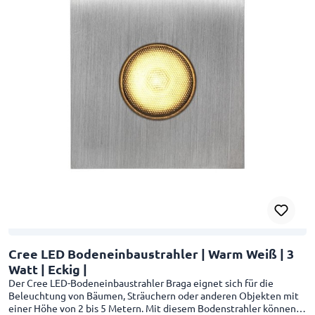
der Bodenstelle ist 1 Meter lang und 3-adrig. Mit seinem
warmweißen Lichtstrahl (2700k) schafft der Mira-Strahler ein
gemütliches und stimmungsvolles Erscheinungsbild. Der
Leuchtwinkel dieses Bodenspots beträgt 30°. Das 3-adrige Kabel,
das am Mira-Erdungspunkt befestigt ist, muss direkt mit dem 230-
Volt-Erdungskabel verbunden werden. Unsere wasserdichten
Kabelverbinder können verwendet werden, um den Mira-
Erdungspunkt mit dem 230-Volt-Kabel zu verbinden. Diese sind
nicht im Lieferumfang enthalten und müssen separat in unserem
Webshop bestellt werden. Planen Sie, diesen Erdungspunkt mit
einem Dämmerungsschalter oder Bewegungsmelder zu verbinden?
Sie können! Beide sind in unserem Webshop erhältlich. Tipp: Ein
Beleuchtungsplan hilft Ihnen, sich ein gutes Bild von Ihrem Garten
zu machen und zu sehen, was Sie tun können und wollen. Der Cree
LED Bodenstrahler Mira wird mit einer 5-Jahres-Garantie geliefert.
Weitere Informationen und Spezifikationen zu diesem Produkt
finden Sie in den Produktspezifikationen.
Cree LED Bodeneinbaustrahler | Warm Weiß | 3
Watt | Eckig |
Der Cree LED-Bodeneinbaustrahler Braga eignet sich für die
Beleuchtung von Bäumen, Sträuchern oder anderen Objekten mit
einer Höhe von 2 bis 5 Metern. Mit diesem Bodenstrahler können