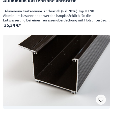
Aluminium Kastenrinne anthrazit
Aluminium Kastenrinne. anthrazith (Ral 7016) Typ HT 90.
Aluminium Kastenrinnen werden haupftsächlich für die
Entwässerung bei einer Terrassenüberdachung mit Holzunterbau
35,34 €*
verwendet. Die Alukastenrinnen werden bis zu 7100mm Länge
produziert.