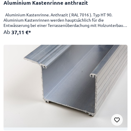
Aluminium Kastenrinne anthrazit
Aluminium Kastenrinne. Anthrazit ( RAL 7016 ). Typ HT 90.
Aluminium Kastenrinnen werden hauptsächlich für die
Entwässerung bei einer Terrassenüberdachung mit Holzunterbau
verwendet. Die Alukastenrinnen werden bis zu 6100mm Länge
Ab
37,11 €*
produziert.