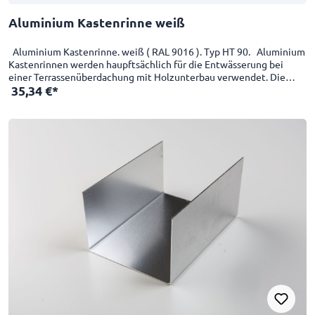
Aluminium Kastenrinne weiß
Aluminium Kastenrinne. weiß ( RAL 9016 ). Typ HT 90. Aluminium
Kastenrinnen werden haupftsächlich für die Entwässerung bei
einer Terrassenüberdachung mit Holzunterbau verwendet. Die
35,34 €*
Alukastenrinnen werden bis zu 7100mm Länge produziert.