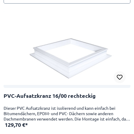
PVC-Aufsatzkranz 16/00 rechteckig
Dieser PVC Aufsatzkranz ist isolierend und kann einfach bei
Bitumendächern, EPDM- und PVC- Dächern sowie anderen
Dachmembranen verwendet werden. Die Montage ist einfach, da
129,70 €*
die Innenseite des Aufsatzkranzes bereits glatt fertiggestellt ist. 4-
schalig, U-Wert von 1,00 W/m²K Geeignet als Erhöhungs-,