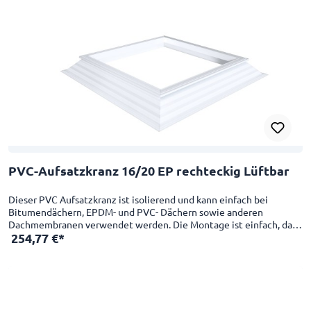
PVC-Aufsatzkranz 16/20 EP rechteckig Lüftbar
Dieser PVC Aufsatzkranz ist isolierend und kann einfach bei
Bitumendächern, EPDM- und PVC- Dächern sowie anderen
Dachmembranen verwendet werden. Die Montage ist einfach, da
254,77 €*
die Innenseite des Aufsatzkranzes bereits glatt fertiggestellt ist. 4-
schalig, U-Wert von 1,00 W/m²K Geeignet als Erhöhungs-,
Sanierungs- oder neuer Aufsatzkranz Schlagfest CE-Zertifikat mit
einer Skylux Lichtkuppel Das Dachöffnungsmaß ist 20 cm größer
als das Lichtmaß