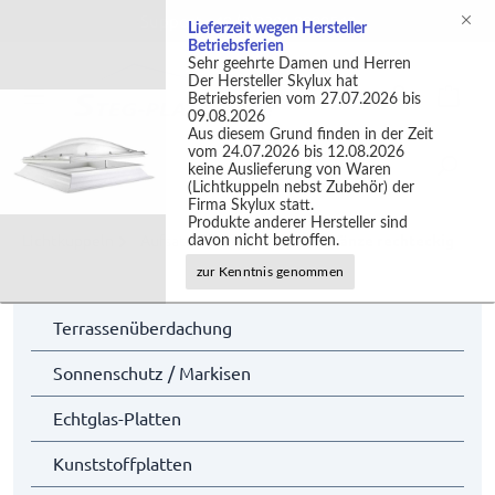
Support +49 (0)2301 9889540
Lieferzeit wegen Hersteller
Betriebsferien
Sehr geehrte Damen und Herren
Der Hersteller Skylux hat
Betriebsferien vom 27.07.2026 bis
09.08.2026
Aus diesem Grund finden in der Zeit
vom 24.07.2026 bis 12.08.2026
keine Auslieferung von Waren
(Lichtkuppeln nebst Zubehör) der
Firma Skylux statt.
Produkte anderer Hersteller sind
Lichtkuppeln
Aufsatzkränze
Aufsatzkränze rechteckig
davon nicht betroffen.
zur Kenntnis genommen
Terrassenüberdachung
Sonnenschutz / Markisen
Echtglas-Platten
Kunststoffplatten