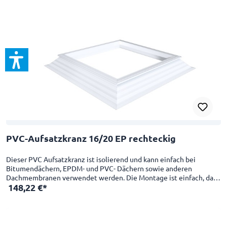
PVC-Aufsatzkranz 16/20 EP rechteckig
Dieser PVC Aufsatzkranz ist isolierend und kann einfach bei
Bitumendächern, EPDM- und PVC- Dächern sowie anderen
Dachmembranen verwendet werden. Die Montage ist einfach, da
148,22 €*
die Innenseite des Aufsatzkranzes bereits glatt fertiggestellt ist. 4-
schalig, U-Wert von 1,00 W/m²K Geeignet als Erhöhungs-,
Sanierungs- oder neuer Aufsatzkranz Schlagfest CE-Zertifikat mit
einer Skylux Lichtkuppel Das Dachöffnungsmaß ist 20 cm größer
als das Lichtmaß