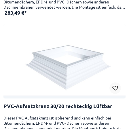
Bitumendächern, EPDM- und PVC- Dächern sowie anderen
Dachmembranen verwendet werden. Die Montage ist einfach, da
283,49 €*
die Innenseite des Aufsatzkranzes bereits glatt fertiggestellt ist. 4-
schalig, U-Wert von 1,00 W/m²K Geeignet als Erhöhungs-,
Sanierungs- oder neuer Aufsatzkranz Schlagfest CE-Zertifikat mit
einer Skylux Lichtkuppel Das Dachöffnungsmaß ist 20 cm größer
als das Lichtmaß
PVC-Aufsatzkranz 30/20 rechteckig Lüftbar
Dieser PVC Aufsatzkranz ist isolierend und kann einfach bei
Bitumendächern, EPDM- und PVC- Dächern sowie anderen
Dachmembranen verwendet werden. Die Montage ist einfach, da