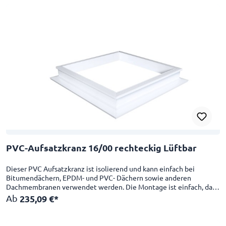
Sanierungs- oder neuer Aufsatzkranz Schlagfest CE-Zertifikat mit
einer Skylux Lichtkuppel
PVC-Aufsatzkranz 16/00 rechteckig Lüftbar
Dieser PVC Aufsatzkranz ist isolierend und kann einfach bei
Bitumendächern, EPDM- und PVC- Dächern sowie anderen
Dachmembranen verwendet werden. Die Montage ist einfach, da
die Innenseite des Aufsatzkranzes bereits glatt fertiggestellt ist. 4-
Ab
235,09 €*
schalig, U-Wert von 1,00 W/m²K Geeignet als Erhöhungs-,
Sanierungs- oder neuer Aufsatzkranz Schlagfest CE-Zertifikat mit
einer Skylux Lichtkuppel