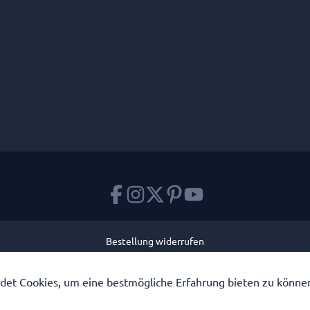
Bestellung widerrufen
tzl. Mehrwertsteuer zzgl.
Versandkosten
und ggf. Nachnahmegebühren, wenn n
et Cookies, um eine bestmögliche Erfahrung bieten zu könne