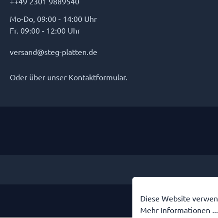
++49 2301 9889540
Mo-Do, 09:00 - 14:00 Uhr
Fr. 09:00 - 12:00 Uhr
versand@steg-platten.de
Oder über unser
Kontaktformular
.
* Alle Preise inkl. gese
Diese Website verwend
Mehr Informationen ...