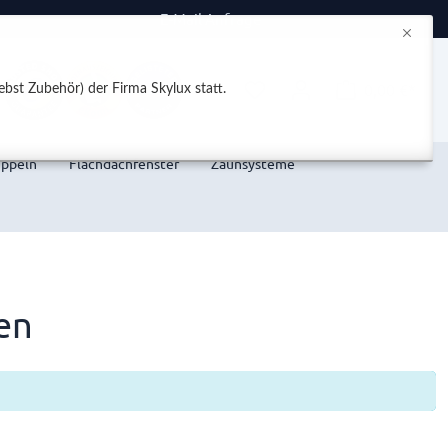
E-Mail Anfrage
0,00 €*
bst Zubehör) der Firma Skylux statt.
uppeln
Flachdachfenster
Zaunsysteme
en