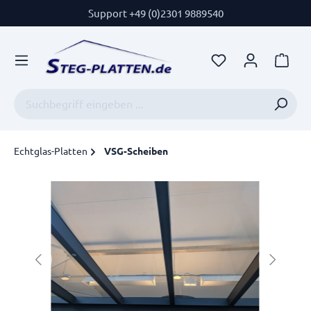
Support +49 (0)2301 9889540
Echtglas-Platten
VSG-Scheiben