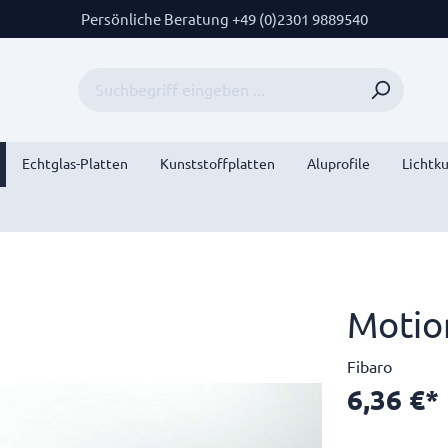
Persönliche Beratung +49 (0)2301 9889540
Echtglas-Platten
Kunststoffplatten
Aluprofile
Lichtk
Motio
Fibaro
6,36 €*