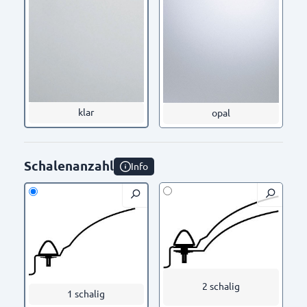
klar
opal
Schalenanzahl
Info
2 schalig
1 schalig