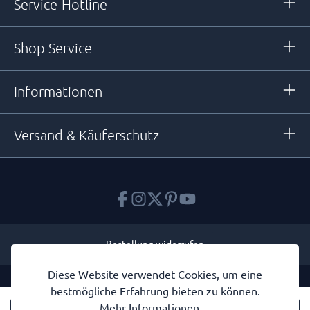
Service-Hotline
Shop Service
Informationen
Versand & Käuferschutz
Bestellung widerrufen
Diese Website verwendet Cookies, um eine
* Alle Preise inkl. gesetzl. Mehrwertsteuer zzgl.
Versandkosten
und
bestmögliche Erfahrung bieten zu können.
ggf. Nachnahmegebühren, wenn nicht anders angegeben.
Mehr Informationen ...