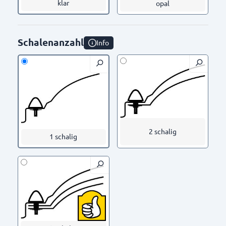
klar
opal
Schalenanzahl
Info
2 schalig
1 schalig