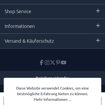
Shop Service
Informationen
Versand & Käuferschutz
Bestellung widerrufen
Diese Website verwendet Cookies, um eine
* Alle Preise inkl. gesetzl. Mehrwertsteuer zzgl.
Versandkosten
und
bestmögliche Erfahrung bieten zu können.
ggf. Nachnahmegebühren, wenn nicht anders angegeben.
Mehr Informationen ...
Ihre Konfiguration