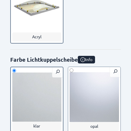
Acryl
Farbe Lichtkuppelscheibe
Info
klar
opal