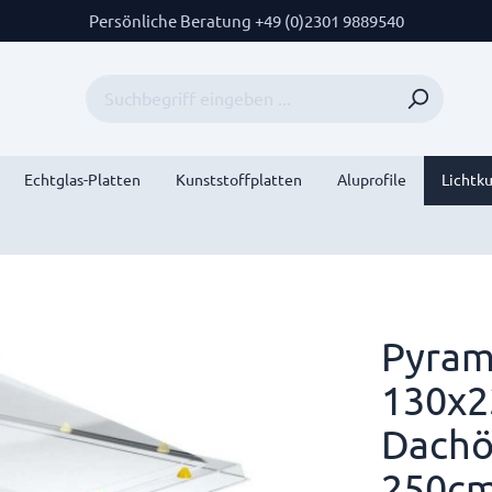
Persönliche Beratung +49 (0)2301 9889540
Echtglas-Platten
Kunststoffplatten
Aluprofile
Lichtk
Pyram
130x2
Dachö
250c