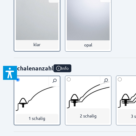
klar
opal
Schalenanzahl
Info
2 schalig
3 
1 schalig