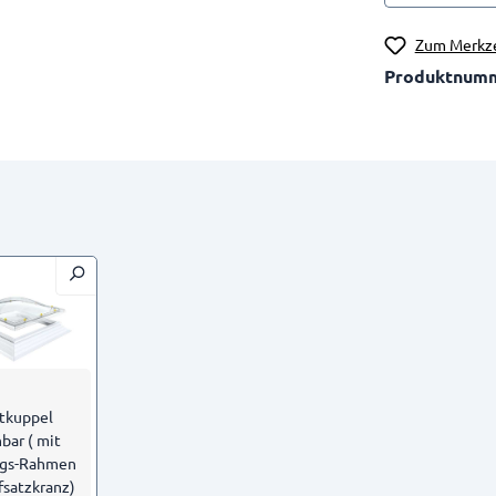
Zum Merkze
Produktnum
htkuppel
bar ( mit
gs-Rahmen
fsatzkranz)