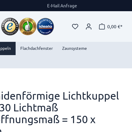
E-Mail Anfrage
0,00 €*
uppeln
Flachdachfenster
Zaunsysteme
idenförmige Lichtkuppel
30 Lichtmaß
ffnungsmaß = 150 x
m