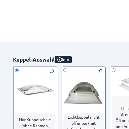
Kuppel-Auswahl
Info
Lic
öffen
Lichtkuppel nicht
Nur Kuppelschale
Öffnun
öffenbar (mit
(ohne Rahmen,
und Au