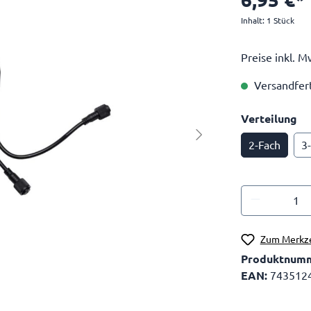
Inhalt:
1 Stück
Preise inkl. M
Versandferti
Verteilung
2-Fach
3
Zum Merkze
Produktnum
EAN:
743512