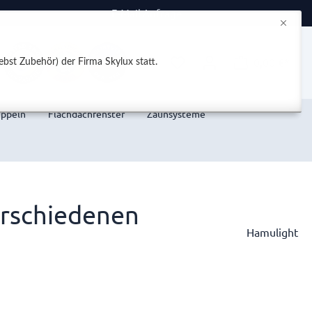
E-Mail Anfrage
0,00 €*
bst Zubehör) der Firma Skylux statt.
uppeln
Flachdachfenster
Zaunsysteme
Verschiedenen
Hamulight