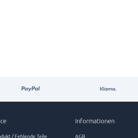
ice
Informationen
dukt / Fehlende Teile
AGB