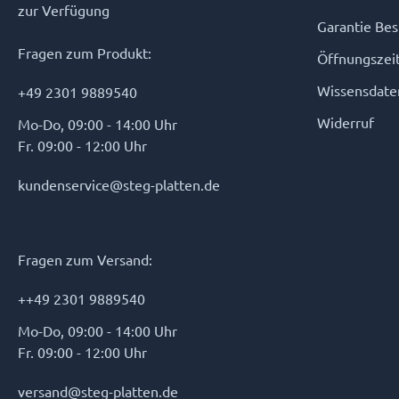
alle 5 cm eine Schnittlinie, so dass Sie den Streifen individuell
zur Verfügung
gestalten können! Jeder Zähler enthält 512 LED's und
Garantie Be
verbraucht 5 Watt! Die LEDs sind dicht beieinander
angeordnet, so dass die Streifen eine schöne, gleichmäßige
Fragen zum Produkt:
Öffnungszei
Beleuchtungslinie ergeben. Die Leisten arbeiten mit 24 Volt.
Dies ist eine niedrige und sichere Arbeitsspannung! Sie können
Wissensdate
+49 2301 9889540
die LED-Streifen auf verschiedene Arten steuern: - Mit einer
Fernsteuerung (z.B. Somfy IO)- Mit der Moon-Fernbedienung-
Widerruf
Mo-Do, 09:00 - 14:00 Uhr
Mit dem Druckdimmer Novex- Mit der Hamulight-App- Mit
Fr. 09:00 - 12:00 Uhr
einem Ein/Aus-Schalter Verwenden Sie Konstruktionsprofile,
um die LED-Streifen einzubinden. Mit einer Fernbedienung
(i.c.w. Somfy IO)Die LED-Streifen können auch mit Somfy IO
kundenservice@steg-platten.de
kombiniert werden. Haben Sie bereits Somfy IO-gesteuerte
Geräte in Ihrem Haus? Dann können Sie Ihre LED-Streifen
Überdachung mit der gleichen Somfy IO-Fernbedienung
bedienen. Bitte beachten Sie, dass Sie den Transformator und
Fragen zum Versand:
den LED Somfy IO Empfänger separat bestellen müssen. Diese
sind nicht im Lieferumfang enthalten! Die Somfy IO LED-
Streifen Transformatoren sind in 75 Watt und 250 Watt
++49 2301 9889540
erhältlich. An den 75-Watt-Transformator können Sie LED-
Streifen mit bis zu 75 Watt anschließen. An den 250-Watt-
Mo-Do, 09:00 - 14:00 Uhr
Transformator können Sie LED-Streifen mit bis zu 250 Watt
Fr. 09:00 - 12:00 Uhr
anschließen. Jeder Streifen verbraucht 5 Watt pro Meter. Wenn
Sie zum Beispiel 2 LED-Streifen von 3 Metern (60 Watt) an
einen Transformator anschließen möchten, reicht der 75-Watt-
versand@steg-platten.de