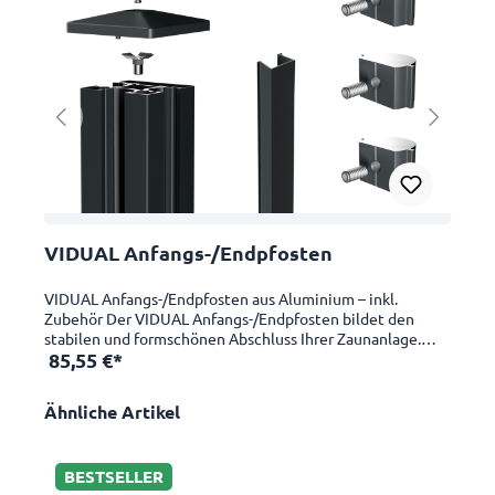
VIDUAL Anfangs-/Endpfosten
V
VIDUAL Anfangs-/Endpfosten aus Aluminium – inkl.
P
Zubehör Der VIDUAL Anfangs-/Endpfosten bildet den
Z
stabilen und formschönen Abschluss Ihrer Zaunanlage.
A
85,55 €*
Gefertigt aus langlebigem, pulverbeschichtetem
9
Aluminium in RAL 7016 Feinstruktur (Anthrazitgrau),
P
bietet dieser Pfosten höchste Stabilität bei gleichzeitig
p
Ähnliche Artikel
modernem Design. Dank verschiedener Längen eignet
Fei
te
sich der Pfosten optimal für Zaunhöhen von 1000 mm bis
A
1800 mm. Im Lieferumfang ist sämtliches notwendiges
BESTSELLER
Zubehör bereits enthalten – für eine schnelle, saubere und
mm