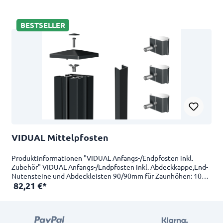
BESTSELLER
VIDUAL Mittelpfosten
Produktinformationen "VIDUAL Anfangs-/Endpfosten inkl.
Zubehör" VIDUAL Anfangs-/Endpfosten inkl. Abdeckkappe,End-
Nutensteine und Abdeckleisten 90/90mm für Zaunhöhen: 1000
82,21 €*
mm bis 1800 mm Pfostenlängen: 1040 mm bis 2400 mm aus
Aluminium pulverbeschichtet in RAL7016FS (Anthrazitgrau
Feinstruktur) inkl. Zubehör Bitte bei dem Prfosten zum
Aufdübeln die Fußplatte zusätzlich mit bestellen.