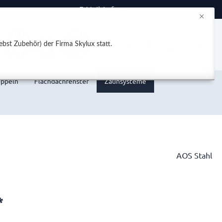
E-Mail Anfrage
0,00 €*
bst Zubehör) der Firma Skylux statt.
uppeln
Flachdachfenster
Zaunsysteme
AOS Stahl
*