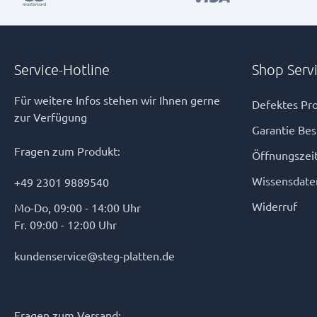
sämtliches notwendiges Zubehör bereits enthalten – für eine
schnelle, saubere und unkomplizierte Montage. Produktdetails
im Überblick ✅ Profilmaß: 90 × 90 mm ✅ Pfostenlängen: von
1040 mm bis 2400 mm ✅ Für Zaunhöhen: 1000 mm bis 1800
mm ✅ Material: Hochwertiges Aluminium ✅ Oberfläche:
Service-Hotline
Shop Serv
Pulverbeschichtet in RAL 7016 Feinstruktur (Anthrazitgrau) ✅
Montage: Zum Einbetonieren oder optional mit Fußplatte zum
Aufdübeln Im Lieferumfang enthalten ✔ Abdeckkappe ✔ End-
Für weitere Infos stehen wir Ihnen gerne
Defektes Pro
Nutensteine ✔ Abdeckleisten Hinweis zur Montage 🔧 Bei
zur Verfügung
Pfosten zur Aufdübelung ist die Fußplatte nicht im
Garantie Be
Lieferumfang enthalten – bitte separat mitbestellen. Ihre
Vorteile mit dem VIDUAL Anfangs-/Endpfosten Stabil und
Fragen zum Produkt:
Öffnungszei
langlebig – Ideal für alle Witterungsbedingungen Pflegeleicht –
Kein Rosten, kein Streichen Modernes Design – Zeitlose
Wissensdate
+49 2301 9889540
Farbgebung in RAL 7016 FS Einfacher Aufbau – Zubehör ist
bereits enthalten Vielseitig einsetzbar – Für Sichtschutz-,
Widerruf
Mo-Do, 09:00 - 14:00 Uhr
Design- oder Kombizäune Der perfekte Start oder Abschluss für
Fr. 09:00 - 12:00 Uhr
Ihre VIDUAL Zaunanlage – mit dem passenden Zubehör für eine
einfache und professionelle Montage.
kundenservice@steg-platten.de
Fragen zum Versand: