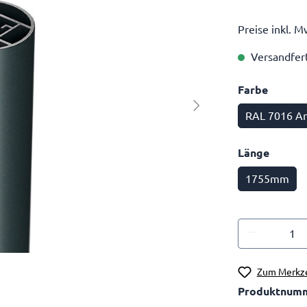
Preise inkl. M
Versandferti
Farbe
RAL 7016 Ant
Länge
1755mm
Zum Merkze
Produktnum