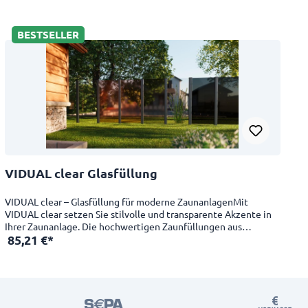
BESTSELLER
VIDUAL clear Glasfüllung
VIDUAL clear – Glasfüllung für moderne ZaunanlagenMit
VIDUAL clear setzen Sie stilvolle und transparente Akzente in
Ihrer Zaunanlage. Die hochwertigen Zaunfüllungen aus
85,21 €*
Einscheiben-Sicherheitsglas (ESG) bieten nicht nur eine
moderne, edle Optik, sondern auch hohe Stabilität und
Langlebigkeit. Die verschiedenen wählbaren Höhen und die
Möglichkeit eines Schrägelements machen dieses Glasprofil zu
einer vielseitigen Lösung – perfekt für offene,
lichtdurchflutete Grundstücksgrenzen mit