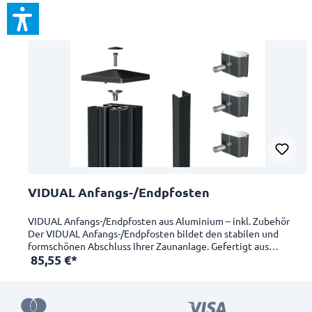
VIDUAL Anfangs-/Endpfosten
VIDUAL Anfangs-/Endpfosten aus Aluminium – inkl. Zubehör
Der VIDUAL Anfangs-/Endpfosten bildet den stabilen und
formschönen Abschluss Ihrer Zaunanlage. Gefertigt aus
85,55 €*
langlebigem, pulverbeschichtetem Aluminium in RAL 7016
Feinstruktur (Anthrazitgrau), bietet dieser Pfosten höchste
Stabilität bei gleichzeitig modernem Design. Dank
verschiedener Längen eignet sich der Pfosten optimal für
Zaunhöhen von 1000 mm bis 1800 mm. Im Lieferumfang ist