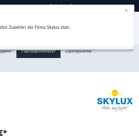
E-Mail Anfrage
0,00 €*
bst Zubehör) der Firma Skylux statt.
uppeln
Flachdachfenster
Zaunsysteme
€*