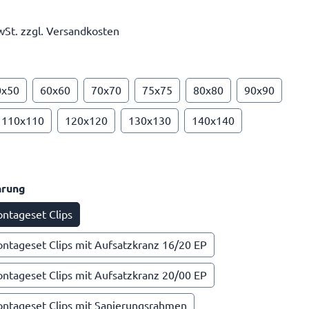
wSt. zzgl. Versandkosten
0x50
60x60
70x70
75x75
80x80
90x90
110x110
120x120
130x130
140x140
hrung
ontageset Clips
ontageset Clips mit Aufsatzkranz 16/20 EP
ontageset Clips mit Aufsatzkranz 20/00 EP
ontageset Clips mit Sanierungsrahmen