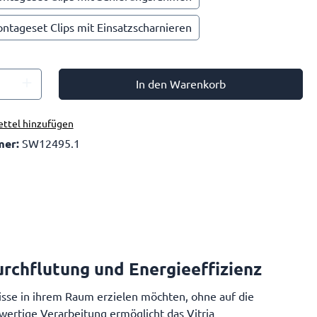
ontageset Clips mit Einsatzscharnieren
In den Warenkorb
ttel hinzufügen
mer:
SW12495.1
urchflutung und Energieeffizienz
nisse in ihrem Raum erzielen möchten, ohne auf die
wertige Verarbeitung ermöglicht das Vitria