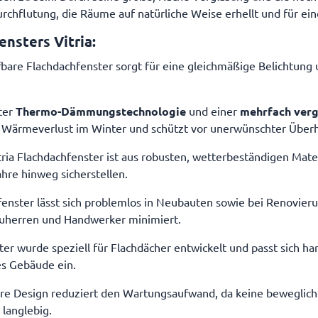
urchflutung, die Räume auf natürliche Weise erhellt und für 
nsters Vitria:
ffbare Flachdachfenster sorgt für eine gleichmäßige Belichtu
ter
Thermo-Dämmungstechnologie
und einer
mehrfach verg
en Wärmeverlust im Winter und schützt vor unerwünschter Übe
tria Flachdachfenster ist aus robusten, wetterbeständigen Mater
hre hinweg sicherstellen.
fenster lässt sich problemlos in Neubauten sowie bei Renovier
Bauherren und Handwerker minimiert.
ster wurde speziell für Flachdächer entwickelt und passt sich 
es Gebäude ein.
are Design reduziert den Wartungsaufwand, da keine beweglich
 langlebig.