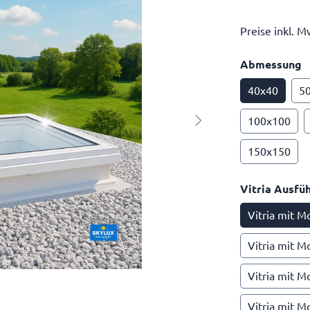
Preise inkl. M
Abmessung
40x40
5
100x100
150x150
Vitria Ausfü
Vitria mit M
Vitria mit M
Vitria mit M
Vitria mit M