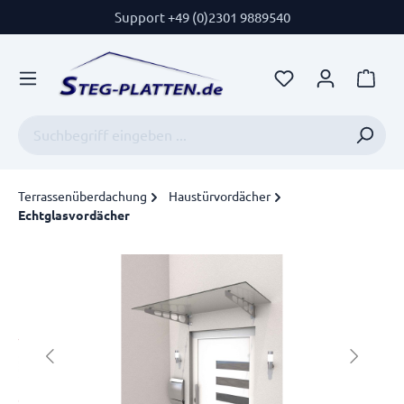
Support +49 (0)2301 9889540
Terrassenüberdachung
Haustürvordächer
Echtglasvordächer