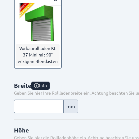
Vorbaurollladen KL
37 Mini mit 90°
eckigem Blendasten
Breite
Info
Geben Sie hier Ihre Rollladenbreite ein. Achtung beachten Sie 
mm
Höhe
Geben Sie hier die Rollladenhöhe ein. Achtung beachten Sie un