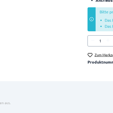
Antriebs
Bitte p
Das P
Das 
Zum Merkze
Produktnum
en aus.