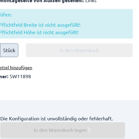
montageseite von Aussen gesehen!:
Links
rüfen:
flichtfeld Breite ist nicht ausgefüllt!
Pflichtfeld Höhe ist nicht ausgefüllt!
Stück
In den Warenkorb
ttel hinzufügen
mer:
SW11898
Die Konfiguration ist unvollständig oder fehlerhaft.
In den Warenkorb legen