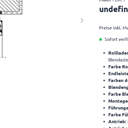
undefin
Preise inkl. M
Sofort verfü
Rolllade
Blendast
Farbe Ro
Endleist
Farben d
Blendeng
Farbe Bl
Montage
Führungs
Farbe Fü
Antrieb: