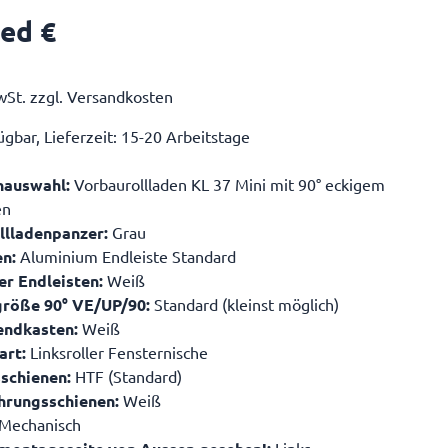
ed €
wSt. zzgl. Versandkosten
gbar, Lieferzeit: 15-20 Arbeitstage
nauswahl:
Vorbaurollladen KL 37 Mini mit 90° eckigem
en
llladenpanzer:
Grau
en:
Aluminium Endleiste Standard
er Endleisten:
Weiß
röße 90° VE/UP/90:
Standard (kleinst möglich)
endkasten:
Weiß
art:
Linksroller Fensternische
schienen:
HTF (Standard)
hrungsschienen:
Weiß
Mechanisch