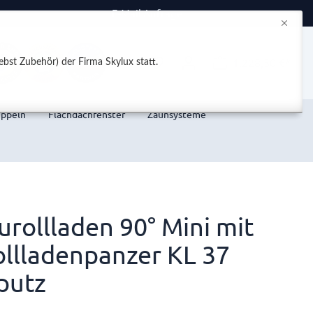
E-Mail Anfrage
1.228,50 €*
bst Zubehör) der Firma Skylux statt.
uppeln
Flachdachfenster
Zaunsysteme
rollladen 90° Mini mit
ollladenpanzer KL 37
putz