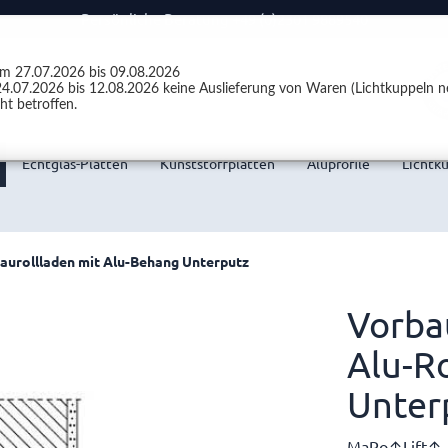
Persönliche Beratung +49 (0)2301 9889540
vom 27.07.2026 bis 09.08.2026
4.07.2026 bis 12.08.2026 keine Auslieferung von Waren (Lichtkuppeln ne
ht betroffen.
Echtglas-Platten
Kunststoffplatten
Aluprofile
Lichtk
aurollladen mit Alu-Behang Unterputz
Vorbau
Alu-R
Unter
MaRo↑Lift↑