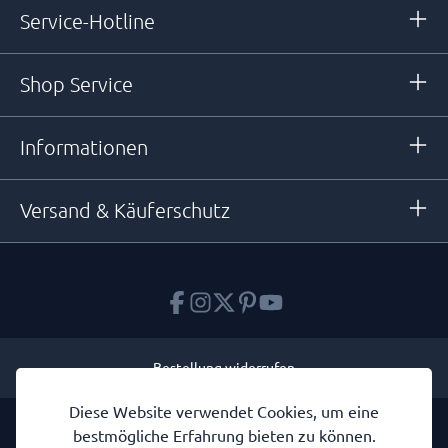
Service-Hotline
Shop Service
Informationen
Versand & Käuferschutz
Bestellung widerrufen
Diese Website verwendet Cookies, um eine
* Alle Preise inkl. gesetzl. Mehrwertsteuer zzgl.
Versandkosten
und
bestmögliche Erfahrung bieten zu können.
ggf. Nachnahmegebühren, wenn nicht anders angegeben.