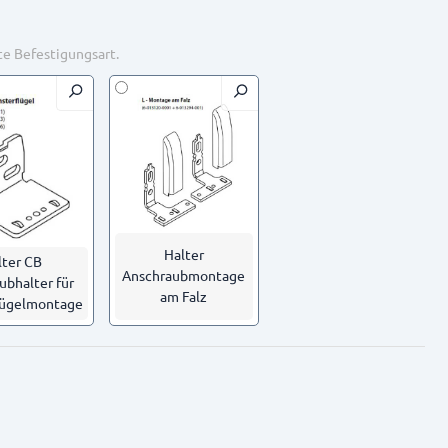
te Befestigungsart.
Halter
lter CB
Anschraubmontage
ubhalter für
am Falz
lügelmontage