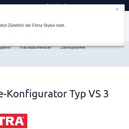
E-Mail Anfrage
0,00 €*
bst Zubehör) der Firma Skylux statt.
uppeln
Flachdachfenster
Zaunsysteme
e-Konfigurator Typ VS 3