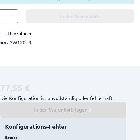
In den Warenkorb
ttel hinzufügen
mer:
SW12019
77,55 €
Die Konfiguration ist unvollständig oder fehlerhaft.
In den Warenkorb legen
Konfigurations-Fehler
Breite