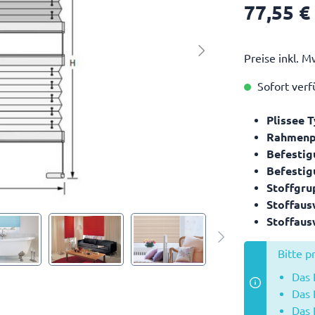
77,55 €
Preise inkl. M
Sofort verfü
Plissee 
Rahmenpr
Befestig
Befestig
Stoffgru
Stoffaus
Stoffaus
Bitte p
Das P
Das 
Das 