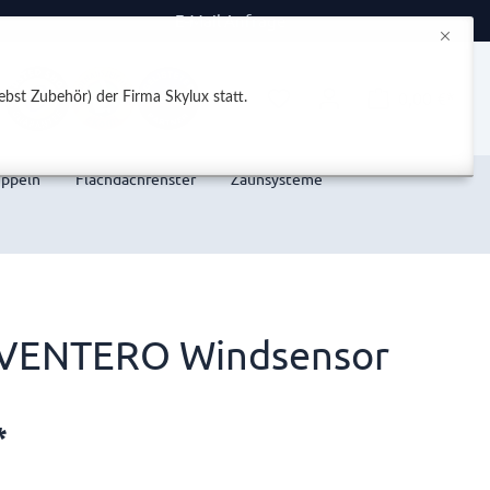
E-Mail Anfrage
0,00 €*
bst Zubehör) der Firma Skylux statt.
uppeln
Flachdachfenster
Zaunsysteme
 VENTERO Windsensor
*