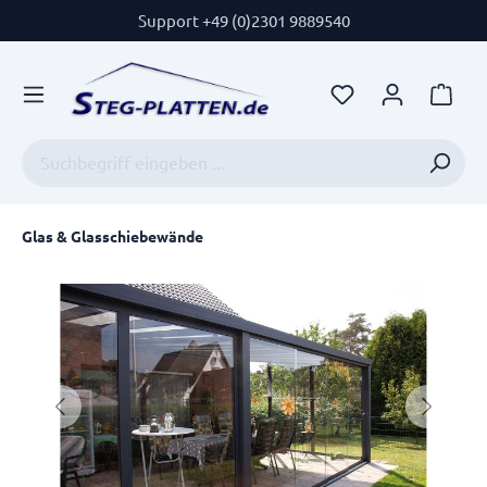
Support +49 (0)2301 9889540
Glas & Glasschiebewände