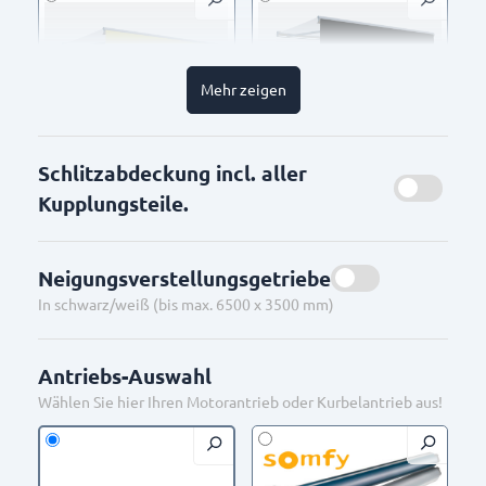
Tiger 29/80077 ca. DB
Tiger 29/71289 = Ral
703 Feinstruktur
7016 Feinstruktur
Mehr zeigen
TK23-8024/400
TK23-8023/400
Schlitzabdeckung incl. aller
Kupplungsteile.
Neigungsverstellungsgetriebe
In schwarz/weiß (bis max. 6500 x 3500 mm)
Schwarz Tiger 29/80303
ca. Ral 9005 Feinstruktur
TK23-8971/497
TK23-8027/400
Antriebs-Auswahl
Wählen Sie hier Ihren Motorantrieb oder Kurbelantrieb aus!