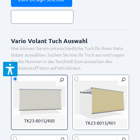
Vario Volant Tuch Auswahl
Hier können Sie ein unterschiedliche Tuch für Ihren Vario
Volant auswählen. Suchen Sie hier Ihr Tuch aus und tragen
Sie die Nummer in das Textfeld! Zum aussuchen des
Markisenstoff bitte auf Info klicken.
Tiger 29/90147 ca. Ral
Tiger 29/60740 Sepia
9007 Feinstruktur
Brown
TK23-8015/400
TK23-8015/401