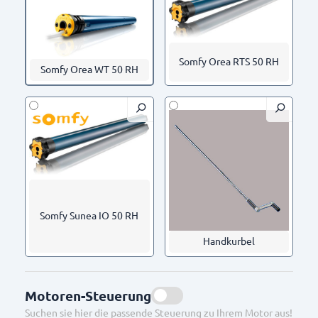
TK23-8073/400
TK23-8028/400
Somfy Orea RTS 50 RH
Somfy Orea WT 50 RH
TK23-8079/459
TK23-8079/400
Somfy Sunea IO 50 RH
Handkurbel
Motoren-Steuerung
Suchen sie hier die passende Steuerung zu Ihrem Motor aus!