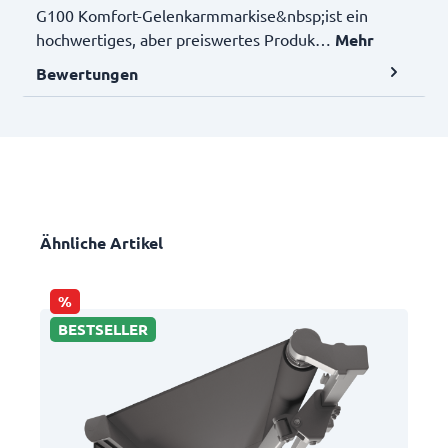
G100 Komfort-Gelenkarmmarkise&nbsp;ist ein
hochwertiges, aber preiswertes Produk…
Mehr
Bewertungen
TK23-8592/492
TK23-8197/415
Ähnliche Artikel
%
TK23-8073/459
TK23-8929/400
BESTSELLER