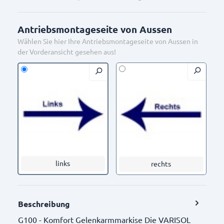
TK23-8097/400
TK23-8090/400
Antriebsmontageseite von Aussen
Wählen Sie hier Ihre Antriebsmontageseite von Aussen in
der Vorderansicht gesehen aus!
TK23-8151/495
TK23-8097/415
links
rechts
TK23-8293/493
TK23-8211/411
Beschreibung
G100 - Komfort Gelenkarmmarkise Die VARISOL